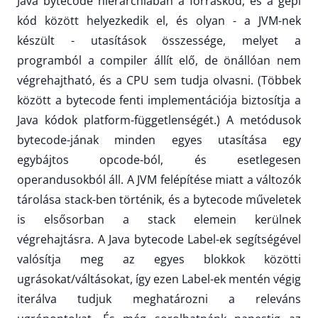
Java bytecode hierarchiában a forráskód, és a gépi
kód között helyezkedik el, és olyan - a JVM-nek
készült - utasítások összessége, melyet a
programból a compiler állít elő, de önállóan nem
végrehajtható, és a CPU sem tudja olvasni. (Többek
között a bytecode fenti implementációja biztosítja a
Java kódok platform-függetlenségét.) A metódusok
bytecode-jának minden egyes utasítása egy
egybájtos opcode-ból, és esetlegesen
operandusokból áll. A JVM felépítése miatt a változók
tárolása stack-ben történik, és a bytecode műveletek
is elsősorban a stack elemein kerülnek
végrehajtásra. A Java bytecode Label-ek segítségével
valósítja meg az egyes blokkok közötti
ugrásokat/váltásokat, így ezen Label-ek mentén végig
iterálva tudjuk meghatározni a releváns