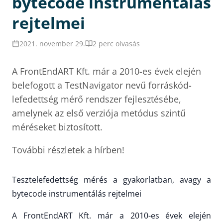
bytecode instrumentálás
rejtelmei
2021. november 29.
2 perc olvasás
A FrontEndART Kft. már a 2010-es évek elején
belefogott a TestNavigator nevű forráskód-
lefedettség mérő rendszer fejlesztésébe,
amelynek az első verziója metódus szintű
méréseket biztosított.
További részletek a hírben!
Tesztelefedettség mérés a gyakorlatban, avagy a
bytecode instrumentálás rejtelmei
A FrontEndART Kft. már a 2010-es évek elején