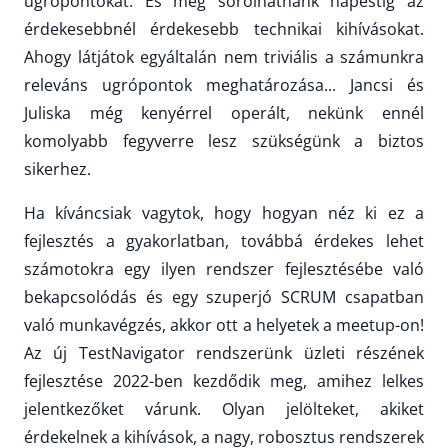
ugrópontokat. És még sorolhatnánk napestig az
érdekesebbnél érdekesebb technikai kihívásokat.
Ahogy látjátok egyáltalán nem triviális a számunkra
releváns ugrópontok meghatározása... Jancsi és
Juliska még kenyérrel operált, nekünk ennél
komolyabb fegyverre lesz szükségünk a biztos
sikerhez.
Ha kíváncsiak vagytok, hogy hogyan néz ki ez a
fejlesztés a gyakorlatban, továbbá érdekes lehet
számotokra egy ilyen rendszer fejlesztésébe való
bekapcsolódás és egy szuperjó SCRUM csapatban
való munkavégzés, akkor ott a helyetek a meetup-on!
Az új TestNavigator rendszerünk üzleti részének
fejlesztése 2022-ben kezdődik meg, amihez lelkes
jelentkezőket várunk. Olyan jelölteket, akiket
érdekelnek a kihívások, a nagy, robosztus rendszerek