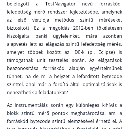
belefogott a TestNavigator nevű forráskód-
lefedettség mérő rendszer fejlesztésébe, amelynek
az első verziója metódus szintű méréseket
biztosított. Ez a megoldás 2012-ben tökéletesen
kiszolgálta banki ügyfeleinket, mára azonban
alapvetés lett az elágazás szintű lefedettség mérés,
amelyet többek között az IDE-k (pl. Eclipse) is
támogatnak unit tesztelés során. Az elágazások
beazonosítása forráskód alapján egyértelműnek
tűnhet, na de mi a helyzet a lefordított bytecode
szinttel, ahol már a fordító általi optimalizálások is
nehezíthetik a feladatunkat?
Az instrumentálás során egy különleges kihívás a
blokk szintű mérő pontok meghatározása, ami a
forráskód bytecode szintű elemzésével érhető el. A