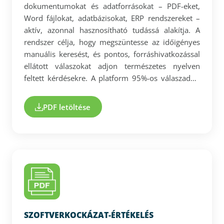
dokumentumokat és adatforrásokat – PDF-eket,
Word fájlokat, adatbázisokat, ERP rendszereket –
aktív, azonnal hasznosítható tudássá alakítja. A
rendszer célja, hogy megszüntesse az időigényes
manuális keresést, és pontos, forráshivatkozással
ellátott válaszokat adjon természetes nyelven
feltett kérdésekre. A platform 95%-os válaszadási
pontossággal működik, jelentősen meghaladva a
piaci átlagot. A megoldás zárt, biztonságos
PDF letöltése
környezetben fut, így az érzékeny vállalati adatok
nem kerülnek ki harmadik félhez. A DocuART nem
dobozos termék, hanem projektalapú, egyedileg
testreszabott implementáció. Célja, hogy a vállalati
tudást strukturált, ellenőrizhető és üzletileg
hasznosítható formában tegye elérhetővé.
SZOFTVERKOCKÁZAT-ÉRTÉKELÉS