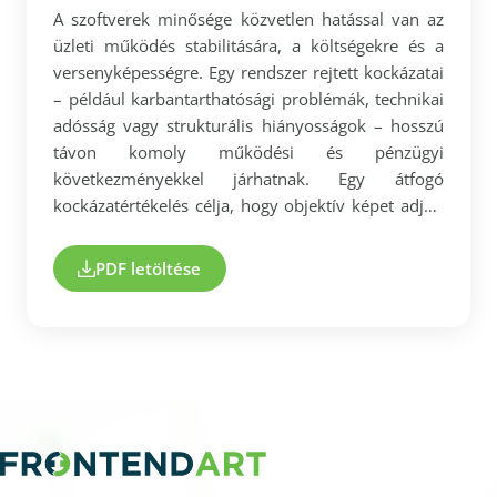
A szoftverek minősége közvetlen hatással van az
üzleti működés stabilitására, a költségekre és a
versenyképességre. Egy rendszer rejtett kockázatai
– például karbantarthatósági problémák, technikai
adósság vagy strukturális hiányosságok – hosszú
távon komoly működési és pénzügyi
következményekkel járhatnak. Egy átfogó
kockázatértékelés célja, hogy objektív képet adjon
a forráskód állapotáról, és azonosítsa azokat a
területeket, amelyek beavatkozást igényelnek,
PDF letöltése
különös tekintettel: - a legkritikusabb és
legnagyobb üzleti kockázatot jelentő
komponensekre, - a karbantarthatóságot és
továbbfejleszthetőséget befolyásoló tényezőkre, - a
költség- és időbeli kockázatot hordozó szerkezeti
problémákra. Ebben a dokumentumban
bemutatjuk, hogyan segíti a Software Risk
Assessment szolgáltatás a vezetői és technikai