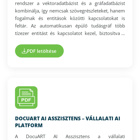
rendszer a vektoradatbázist és a gráfadatbázist
kombinálja, így nemcsak szövegrészleteket, hanem
fogalmak és entitások közötti kapcsolatokat is
feltár. Az automatikusan épülő tudásgráf több
tízezer entitást és kapcsolatot kezel, biztosítva a
komplex kérdések pontos megválaszolását. A
fejlett dokumentumfeldolgozás strukturáltan
PDF letöltése
értelmezi a fejezeteket, táblázatokat és
diagramokat is. A válaszok átlagosan ~28
másodperc alatt érkeznek, forráshivatkozással és
konzisztens feldolgozással. A platform
modellfüggetlen, skálázható és teljesen zárt
adatkezelést biztosít, így nagyvállalati
környezetben is biztonságosan alkalmazható.
DOCUART AI ASSZISZTENS – VÁLLALATI AI
PLATFORM
A DocuART AI Asszisztens a vállalati