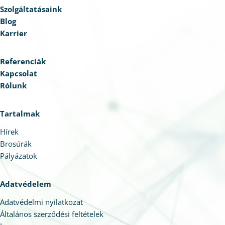
döntéshozatalt, és miként járul hozzá egy
Szolgáltatásaink
stabilabb, átláthatóbb és hosszú távon
Blog
fenntartható szoftveres működés kialakításához.
Karrier
Referenciák
Kapcsolat
Rólunk
Tartalmak
Hírek
Brosúrák
Pályázatok
Adatvédelem
Adatvédelmi nyilatkozat
Általános szerződési feltételek