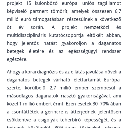
projekt 15 különböző európai uniós tagállamot
képviselő partnert tömörít, amelyek összesen 6,7
millió euró támogatásban részesülnek a következő
öt év során. A projekt nemzetközi és
multidiszciplináris kutatócsoportja eltökélt abban,
hogy jelentős hatást gyakoroljon a daganatos
betegek életére és az egészségügyi rendszer
egészére.
Ahogy a korai diagnózis és az ellátás javulása növeli a
daganatos betegek várható élettartamát Európa-
szerte, körülbelül 2,7 millió ember szembesül a
másodlagos daganatok riasztó gyakoriságával, ami
közel 1 millió embert érint. Ezen esetek 30–70%-ában
a csontáttétek a gerincre is átterjednek, jelentősen
csökkentve a csigolyák teherbíró képességét, és a
betegek körülbelül 30%-ában töréseket okozva.