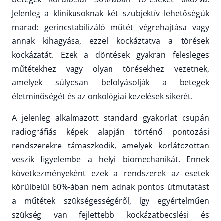
Jelenleg a klinikusoknak két szubjektív lehetőségük
marad: gerincstabilizáló műtét végrehajtása vagy
annak kihagyása, ezzel kockáztatva a törések
kockázatát. Ezek a döntések gyakran felesleges
műtétekhez vagy olyan törésekhez vezetnek,
amelyek súlyosan befolyásolják a betegek
életminőségét és az onkológiai kezelések sikerét.
A jelenleg alkalmazott standard gyakorlat csupán
radiográfiás képek alapján történő pontozási
rendszerekre támaszkodik, amelyek korlátozottan
veszik figyelembe a helyi biomechanikát. Ennek
következményeként ezek a rendszerek az esetek
körülbelül 60%-ában nem adnak pontos útmutatást
a műtétek szükségességéről, így egyértelműen
szükség van fejlettebb kockázatbecslési és