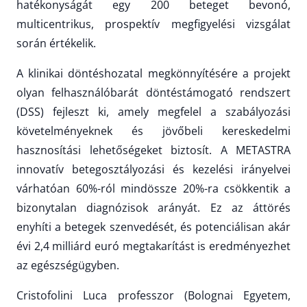
hatékonyságát egy 200 beteget bevonó,
multicentrikus, prospektív megfigyelési vizsgálat
során értékelik.
A klinikai döntéshozatal megkönnyítésére a projekt
olyan felhasználóbarát döntéstámogató rendszert
(DSS) fejleszt ki, amely megfelel a szabályozási
követelményeknek és jövőbeli kereskedelmi
hasznosítási lehetőségeket biztosít. A METASTRA
innovatív betegosztályozási és kezelési irányelvei
várhatóan 60%-ról mindössze 20%-ra csökkentik a
bizonytalan diagnózisok arányát. Ez az áttörés
enyhíti a betegek szenvedését, és potenciálisan akár
évi 2,4 milliárd euró megtakarítást is eredményezhet
az egészségügyben.
Cristofolini Luca professzor (Bolognai Egyetem,