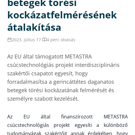
betegek törési
kockázatfelmérésének
átalakítása
2023. július 17.
4 perc olvasás
Az EU által támogatott METASTRA
csúcstechnológiás projekt interdiszciplináris
szakértői csapatot egyesít, hogy
forradalmasítsa a gerincáttétes daganatos
betegek törési kockázatának felmérését és
személyre szabott kezelését.
Az EU által finanszírozott METASTRA
csúcstechnológiás projekt egyesíti a különböző
tudományágak szakértőit annak érdekében, hogy