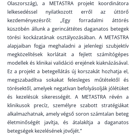
Olaszország), a METASTRA projekt koordinátora
lelkesedéssel nyilatkozott erről az úttörő
kezdeményezésről:
„Egy forradalmi áttörés
küszöbén állunk a gerincáttétes daganatos betegek
törési kockázatának osztályozásában. A METASTRA
alapjaiban fogja meghaladni a jelenlegi szubjektív
megközelítések korlátait a fejlett számítógépes
modellek és klinikai validáció erejének kiaknázásával.
Ez a projekt a betegellátás új korszakát hozhatja el,
megszabadítva sokakat felesleges műtétektől és
törésektől, amelyek negatívan befolyásolják jólétüket
és kezelésük sikerességét. A METASTRA révén a
klinikusok precíz, személyre szabott stratégiákat
alkalmazhatnak, amely végső soron számtalan beteg
életminőségét javítja, és átalakítja a daganatos
betegségek kezelésének jövőjét.”