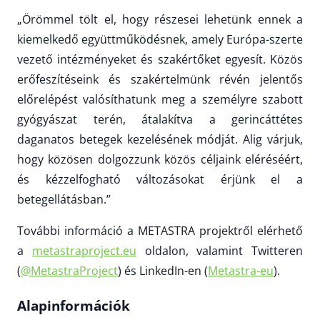
„Örömmel tölt el, hogy részesei lehetünk ennek a
kiemelkedő együttműködésnek, amely Európa-szerte
vezető intézményeket és szakértőket egyesít. Közös
erőfeszítéseink és szakértelmünk révén jelentős
előrelépést valósíthatunk meg a személyre szabott
gyógyászat terén, átalakítva a gerincáttétes
daganatos betegek kezelésének módját. Alig várjuk,
hogy közösen dolgozzunk közös céljaink eléréséért,
és kézzelfogható változásokat érjünk el a
betegellátásban.”
További információ a METASTRA projektről elérhető
a
metastraproject.eu
oldalon, valamint Twitteren
(
@MetastraProject
) és LinkedIn-en (
Metastra-eu
).
Alapinformációk