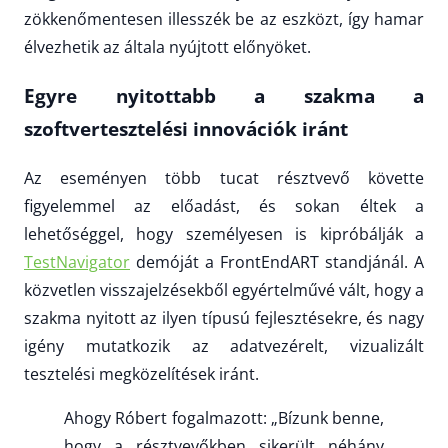
zökkenőmentesen illesszék be az eszközt, így hamar
élvezhetik az általa nyújtott előnyöket.
Egyre nyitottabb a szakma a
szoftvertesztelési innovációk iránt
Az eseményen több tucat résztvevő követte
figyelemmel az előadást, és sokan éltek a
lehetőséggel, hogy személyesen is kipróbálják a
TestNavigator
demóját a FrontEndART standjánál. A
közvetlen visszajelzésekből egyértelművé vált, hogy a
szakma nyitott az ilyen típusú fejlesztésekre, és nagy
igény mutatkozik az adatvezérelt, vizualizált
tesztelési megközelítések iránt.
Ahogy Róbert fogalmazott: „Bízunk benne,
hogy a résztvevőkben sikerült néhány