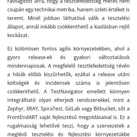
rávilágított arra, hogy a tesztlefedettség mérés nem
csupán egy technikai metrika, hanem üzleti értéket is
teremt. Minél jobban láthatóvá válik a tesztelési
állapot, annál inkább csökkenthető a kiadásban rejlő
kockázat.
Ez különösen fontos agilis környezetekben, ahol a
gyors release-ek és gyakori változtatások
mindennaposak. A megfelelő tesztlefedettség révén
a hibák előbb kiszűrhetők, ezáltal a release utáni
költségek és incidensek száma is jelentősen
csökkenthető. A TestNavigator emellett könnyen
integrálható olyan elterjedt rendszerekkel, mint a
Zephyr, XRAY, SpiraTest, GitLab vagy Bitbucket, sőt a
FrontEndART saját fejlesztésű megoldásaival is. Ez a
rugalmasság lehetővé teszi, hogy a szervezetek a
meglévő tesztelési és fejlesztési környezetükbe