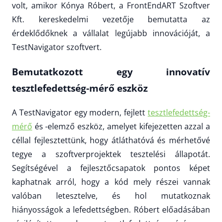
volt, amikor Kónya Róbert, a FrontEndART Szoftver
Kft. kereskedelmi vezetője bemutatta az
érdeklődőknek a vállalat legújabb innovációját, a
TestNavigator szoftvert.
Bemutatkozott egy innovatív
tesztlefedettség-mérő eszköz
A TestNavigator egy modern, fejlett
tesztlefedettség-
mérő
és -elemző eszköz, amelyet kifejezetten azzal a
céllal fejlesztettünk, hogy átláthatóvá és mérhetővé
tegye a szoftverprojektek tesztelési állapotát.
Segítségével a fejlesztőcsapatok pontos képet
kaphatnak arról, hogy a kód mely részei vannak
valóban letesztelve, és hol mutatkoznak
hiányosságok a lefedettségben. Róbert előadásában