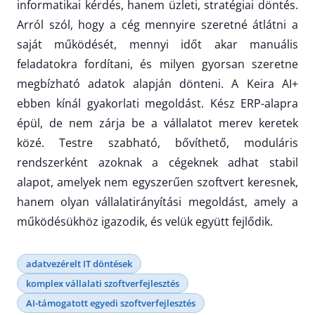
informatikai kérdés, hanem üzleti, stratégiai döntés.
Arról szól, hogy a cég mennyire szeretné átlátni a
saját működését, mennyi időt akar manuális
feladatokra fordítani, és milyen gyorsan szeretne
megbízható adatok alapján dönteni. A Keira AI+
ebben kínál gyakorlati megoldást. Kész ERP-alapra
épül, de nem zárja be a vállalatot merev keretek
közé. Testre szabható, bővíthető, moduláris
rendszerként azoknak a cégeknek adhat stabil
alapot, amelyek nem egyszerűen szoftvert keresnek,
hanem olyan vállalatirányítási megoldást, amely a
működésükhöz igazodik, és velük együtt fejlődik.
adatvezérelt IT döntések
komplex vállalati szoftverfejlesztés
AI-támogatott egyedi szoftverfejlesztés