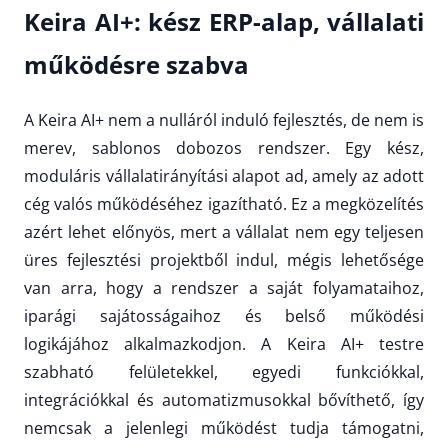
Keira AI+: kész ERP-alap, vállalati
működésre szabva
A Keira AI+ nem a nulláról induló fejlesztés, de nem is
merev, sablonos dobozos rendszer. Egy kész,
moduláris vállalatirányítási alapot ad, amely az adott
cég valós működéséhez igazítható. Ez a megközelítés
azért lehet előnyös, mert a vállalat nem egy teljesen
üres fejlesztési projektből indul, mégis lehetősége
van arra, hogy a rendszer a saját folyamataihoz,
iparági sajátosságaihoz és belső működési
logikájához alkalmazkodjon. A Keira AI+ testre
szabható felületekkel, egyedi funkciókkal,
integrációkkal és automatizmusokkal bővíthető, így
nemcsak a jelenlegi működést tudja támogatni,