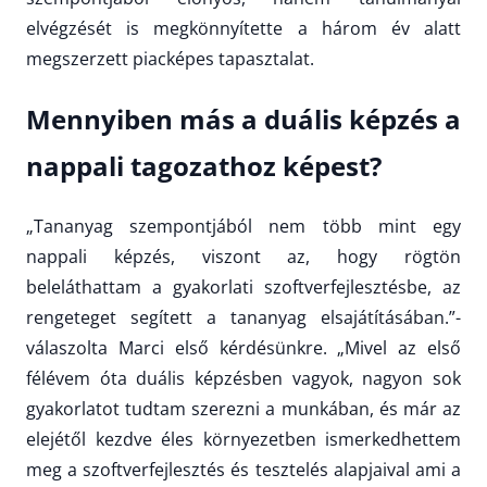
elvégzését is megkönnyítette a három év alatt
megszerzett piacképes tapasztalat.
Mennyiben más a duális képzés a
nappali tagozathoz képest?
„Tananyag szempontjából nem több mint egy
nappali képzés, viszont az, hogy rögtön
beleláthattam a gyakorlati szoftverfejlesztésbe, az
rengeteget segített a tananyag elsajátításában.”-
válaszolta Marci első kérdésünkre. „Mivel az első
félévem óta duális képzésben vagyok, nagyon sok
gyakorlatot tudtam szerezni a munkában, és már az
elejétől kezdve éles környezetben ismerkedhettem
meg a szoftverfejlesztés és tesztelés alapjaival ami a