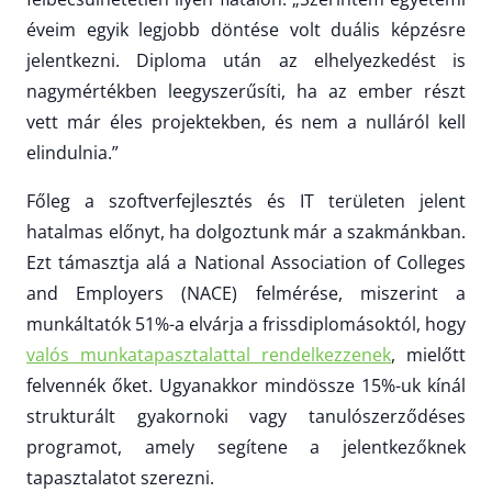
éveim egyik legjobb döntése volt duális képzésre
jelentkezni. Diploma után az elhelyezkedést is
nagymértékben leegyszerűsíti, ha az ember részt
vett már éles projektekben, és nem a nulláról kell
elindulnia.”
Főleg a szoftverfejlesztés és IT területen jelent
hatalmas előnyt, ha dolgoztunk már a szakmánkban.
Ezt támasztja alá a National Association of Colleges
and Employers (NACE) felmérése, miszerint a
munkáltatók 51%-a elvárja a frissdiplomásoktól, hogy
valós munkatapasztalattal rendelkezzenek
, mielőtt
felvennék őket. Ugyanakkor mindössze 15%-uk kínál
strukturált gyakornoki vagy tanulószerződéses
programot, amely segítene a jelentkezőknek
tapasztalatot szerezni.