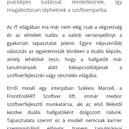
piacképes tudással rendelkeznek, így
magabiztosan léphetnek a szoftveriparba.
Az IT világában ma már nem elég csak a végzettség
és az elméleti tudás: a valódi versenyelőnyt a
gyakorlati tapasztalat jelenti. Egyre népszerűbb
választás az egyetemisták körében a duális képzés,
amely lehetővé teszi, hogy a hallgatók már
tanulmányaik alatt bekapcsolódjanak a
szoftverfejlesztés vagy -tesztelés világába.
Erről mesél egy interjúban Székesi Marcell, a
FrontEndART Szoftver Kft. immár medior
szoftverfejlesztő munkatársa, aki az első félévtől
kezdve duális hallgatóként dolgozott nálunk.
Tapasztalata szerint ez a modell nemcsak karrier
szempontjából előnyös, hanem tanulmányai