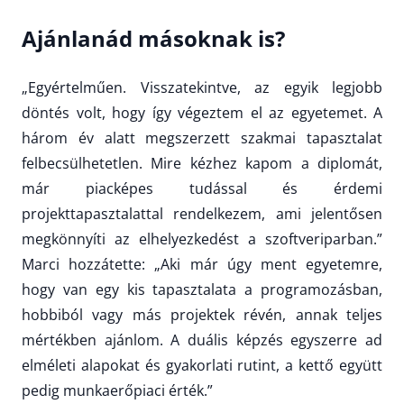
Ajánlanád másoknak is?
„Egyértelműen. Visszatekintve, az egyik legjobb
döntés volt, hogy így végeztem el az egyetemet. A
három év alatt megszerzett szakmai tapasztalat
felbecsülhetetlen. Mire kézhez kapom a diplomát,
már piacképes tudással és érdemi
projekttapasztalattal rendelkezem, ami jelentősen
megkönnyíti az elhelyezkedést a szoftveriparban.”
Marci hozzátette: „Aki már úgy ment egyetemre,
hogy van egy kis tapasztalata a programozásban,
hobbiból vagy más projektek révén, annak teljes
mértékben ajánlom. A duális képzés egyszerre ad
elméleti alapokat és gyakorlati rutint, a kettő együtt
pedig munkaerőpiaci érték.”