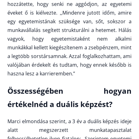
hozzátette, hogy senki ne aggódjon, az egyetemi
éveket ő is kiélvezte. ,,Mindenre jutott időm, amire
egy egyetemistának szüksége van, sőt, sokszor a
munkavállalás segített strukturálni a hetemet. Hálás
vagyok, hogy egyetemistaként nem alkalmi
munkákkal kellett kiegészítenem a zsebpénzem, mint
a legtöbb sorstársamnak. Azzal foglalkozhattam, ami
valójában érdekelt és tudtam, hogy ennek később is
haszna lesz a karrieremben.”
Összességében hogyan
értékelnéd a duális képzést?
Marci elmondása szerint, a 3 év a duális képzés ideje
alatt megszerzett munkatapasztalat
felbecsülhetetlen ilyen fiatalon: „Szerintem egyetemi